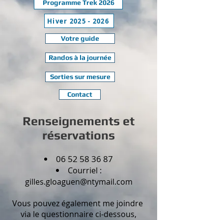
Programme Trek 2026
Hiver 2025 - 2026
Votre guide
Randos à la journée
Sorties sur mesure
Contact
Renseignements et
réservations
06 52 58 36 87
Courriel :
gilles.gloaguen@ntymail.com
Vous pouvez également me joindre
via le questionnaire ci-dessous,